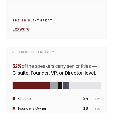
THE TRIPLE-THREAT
Lexware
SPEAKERS BY SENIORITY
52
%
of the speakers carry senior titles —
C-suite, Founder, VP, or Director-level.
24
C-suite
30
%
10
Founder / Owner
13
%