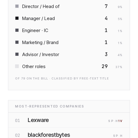
7
Director / Head of
9
%
4
Manager / Lead
5
%
1
Engineer · IC
1
%
1
Marketing / Brand
1
%
3
Advisor / Investor
4
%
29
Other roles
37
%
OF
79
ON THE BILL · CLASSIFIED BY FREE-TEXT TITLE
MOST-REPRESENTED COMPANIES
Lexware
01
SP
·H
1
V
blackforestbytes
02
SP
·H