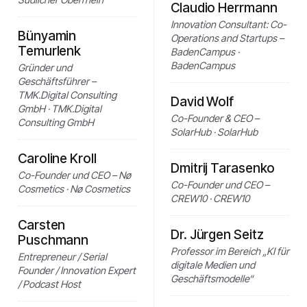
Claudio Herrmann
Innovation Consultant: Co-
Bünyamin
Operations and Startups –
Temurlenk
BadenCampus ·
BadenCampus
Gründer und
Geschäftsführer –
TMK.Digital Consulting
David Wolf
GmbH · TMK.Digital
Co-Founder & CEO –
Consulting GmbH
SolarHub · SolarHub
Caroline Kroll
Dmitrij Tarasenko
Co-Founder und CEO – Nø
Co-Founder und CEO –
Cosmetics · Nø Cosmetics
CREW10 · CREW10
Carsten
Dr. Jürgen Seitz
Puschmann
Professor im Bereich „KI für
Entrepreneur / Serial
digitale Medien und
Founder / Innovation Expert
Geschäftsmodelle“
/ Podcast Host