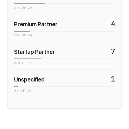
31
% OF
26
4
Premium Partner
15
% OF
26
7
Startup Partner
27
% OF
26
1
Unspecified
4
% OF
26