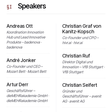
Speakers
§
I
Andreas Ott
Christian Graf von
Kanitz-Kopsch
Koordination Innovation
Hub und Lead Innovative
Co-Founder und CPO –
Produkte – badenova ·
hivr.ai · hivr.ai
badenova
Christian Ruf
André Jonker
Direktor Digital und
Co-Founder und CEO –
Innovation – VfB Stuttgart ·
Mozart Bett · Mozart Bett
VfB Stuttgart
Artur Derr
Christian Seifert
Geschäftsführer –
Gründer und
dieMEHRakademie GmbH ·
Geschäftsführer – avenit
dieMEHRakademie GmbH
AG · avenit AG