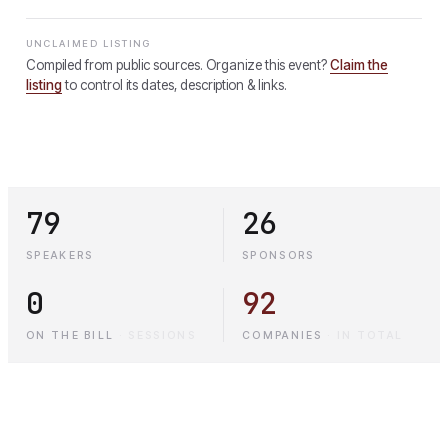
UNCLAIMED LISTING
Compiled from public sources. Organize this event?
Claim the
listing
to control its dates, description & links.
79
26
SPEAKERS
SPONSORS
0
92
ON THE BILL
·
SESSIONS
COMPANIES
·
IN TOTAL