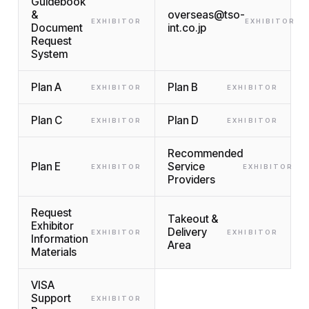
Guidebook
&
overseas@tso-
EXHIBITOR
EXHIBITOR
Document
int.co.jp
Request
System
Plan A
Plan B
EXHIBITOR
EXHIBITOR
Plan C
Plan D
EXHIBITOR
EXHIBITOR
Recommended
Plan E
Service
EXHIBITOR
EXHIBITOR
Providers
Request
Takeout &
Exhibitor
Delivery
EXHIBITOR
EXHIBITOR
Information
Area
Materials
VISA
Support
EXHIBITOR