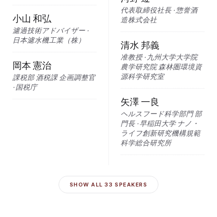
代表取締役社長 · 惣誉酒
小山 和弘
造株式会社
濾過技術アドバイザー ·
日本濾水機工業（株）
清水 邦義
准教授 · 九州大学大学院
岡本 憲治
農学研究院 森林圏環境資
源科学研究室
課税部 酒税課 企画調整官
· 国税庁
矢澤 一良
ヘルスフード科学部門 部
門長 · 早稲田大学 ナノ・
ライフ創新研究機構規範
科学総合研究所
SHOW ALL
33
SPEAKERS