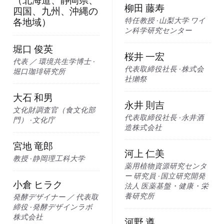
（北海道、静岡県、
柳田 藤寿
四国、九州、沖縄の
特任教授 · 山梨大学 ワイ
各地域）
ン科学研究センター
堀口 俊英
桜井 一宏
代表 ／ 環境共生学博士 ·
代表取締役社長 · 株式会
堀口珈琲研究所
社獺祭
大石 和男
永井 則吉
文化財調査官（食文化部
代表取締役社長 · 永井酒
門） · 文化庁
造株式会社
宮地 竜郎
河上 仁美
教授 · 静岡理工科大学
薬用植物資源研究センタ
ー 研究員 · 国立研究開発
小倉 ヒラク
法人 医薬基盤・健康・栄
養研究所
発酵デザイナー ／ 代表取
締役 · 発酵デザインラボ
株式会社
河野 遵