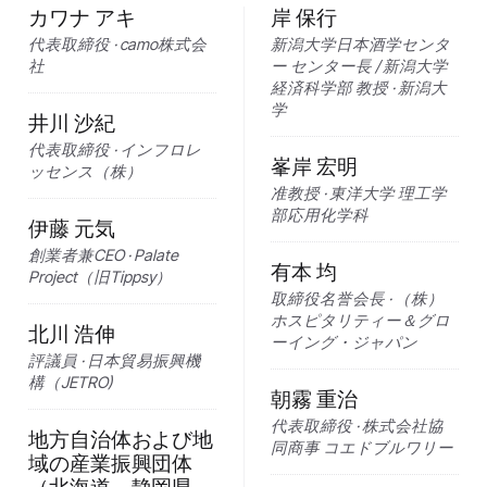
カワナ アキ
岸 保行
代表取締役 · camo株式会
新潟大学日本酒学センタ
社
ー センター長 / 新潟大学
経済科学部 教授 · 新潟大
学
井川 沙紀
代表取締役 · インフロレ
峯岸 宏明
ッセンス（株）
准教授 · 東洋大学 理工学
部応用化学科
伊藤 元気
創業者兼CEO · Palate
有本 均
Project（旧Tippsy）
取締役名誉会長 · （株）
ホスピタリティー＆グロ
北川 浩伸
ーイング・ジャパン
評議員 · 日本貿易振興機
構（JETRO)
朝霧 重治
代表取締役 · 株式会社協
地方自治体および地
同商事 コエドブルワリー
域の産業振興団体