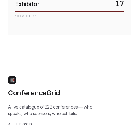
17
Exhibitor
100
% OF
17
ConferenceGrid
A live catalogue of B2B conferences — who
speaks, who sponsors, who exhibits.
X
·
LinkedIn