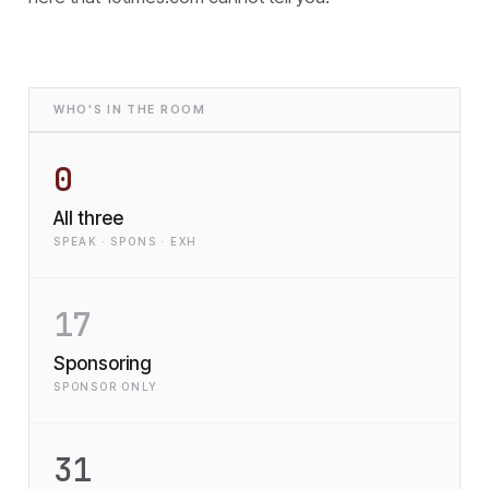
WHO'S IN THE ROOM
0
All three
SPEAK · SPONS · EXH
17
Sponsoring
SPONSOR ONLY
31