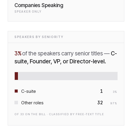
Companies Speaking
SPEAKER ONLY
SPEAKERS BY SENIORITY
3
%
of the speakers carry senior titles —
C-
suite, Founder, VP, or Director-level.
1
C-suite
3
%
32
Other roles
97
%
OF
33
ON THE BILL · CLASSIFIED BY FREE-TEXT TITLE