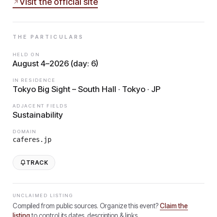
Visit the official site
THE PARTICULARS
HELD ON
August 4–2026 (day: 6)
IN RESIDENCE
Tokyo Big Sight – South Hall · Tokyo · JP
ADJACENT FIELDS
Sustainability
DOMAIN
caferes.jp
TRACK
UNCLAIMED LISTING
Compiled from public sources. Organize this event?
Claim the
listing
to control its dates, description & links.