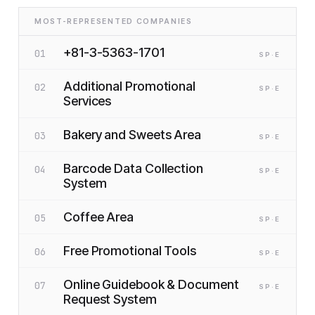
MOST-REPRESENTED COMPANIES
+81-3-5363-1701
01
SP
·E
Additional Promotional
02
SP
·E
Services
Bakery and Sweets Area
03
SP
·E
Barcode Data Collection
04
SP
·E
System
Coffee Area
05
SP
·E
Free Promotional Tools
06
SP
·E
Online Guidebook & Document
07
SP
·E
Request System