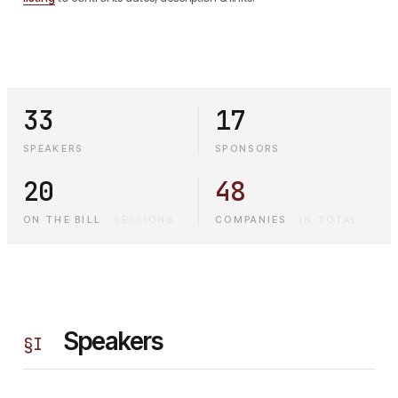
33
17
SPEAKERS
SPONSORS
20
48
ON THE BILL
·
SESSIONS
COMPANIES
·
IN TOTAL
Speakers
§
I