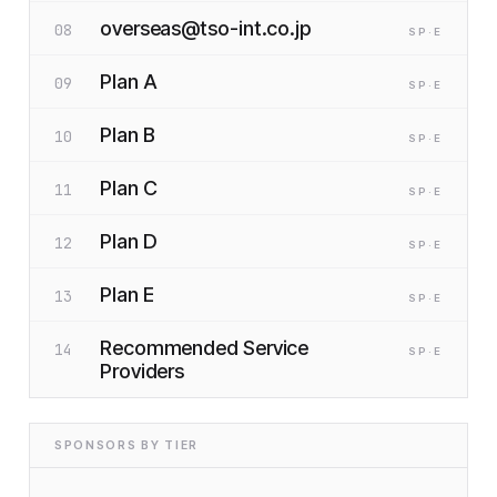
overseas@tso-int.co.jp
08
SP
·E
Plan A
09
SP
·E
Plan B
10
SP
·E
Plan C
11
SP
·E
Plan D
12
SP
·E
Plan E
13
SP
·E
Recommended Service
14
SP
·E
Providers
SPONSORS BY TIER