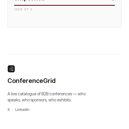
100
% OF
3
ConferenceGrid
A live catalogue of B2B conferences — who
speaks, who sponsors, who exhibits.
X
·
LinkedIn