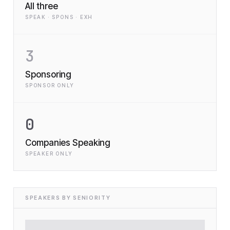
All three
SPEAK · SPONS · EXH
3
Sponsoring
SPONSOR ONLY
0
Companies Speaking
SPEAKER ONLY
SPEAKERS BY SENIORITY