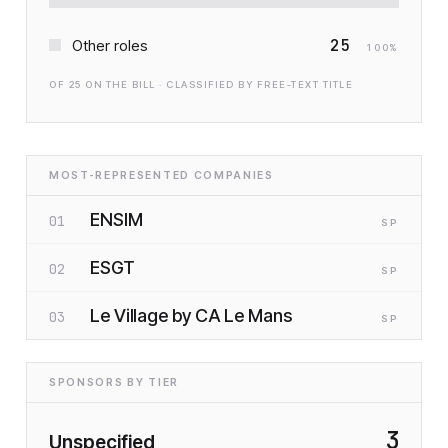
25
Other roles
100
%
OF
25
ON THE BILL · CLASSIFIED BY FREE-TEXT TITLE
MOST-REPRESENTED COMPANIES
ENSIM
01
SP
ESGT
02
SP
Le Village by CA Le Mans
03
SP
SPONSORS BY TIER
3
Unspecified