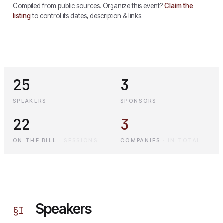
Compiled from public sources. Organize this event?
Claim the
listing
to control its dates, description & links.
25
3
SPEAKERS
SPONSORS
22
3
ON THE BILL
·
SESSIONS
COMPANIES
·
IN TOTAL
Speakers
§
I