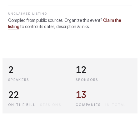
UNCLAIMED LISTING
Compiled from public sources. Organize this event?
Claim the
listing
to control its dates, description & links.
2
12
SPEAKERS
SPONSORS
22
13
ON THE BILL
·
SESSIONS
COMPANIES
·
IN TOTAL