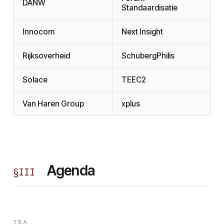
DANW
Standaardisatie
Innocom
Next Insight
Rijksoverheid
SchubergPhilis
Solace
TEEC2
Van Haren Group
xplus
Agenda
§
III
TBA