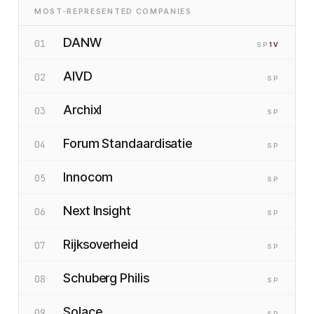
MOST-REPRESENTED COMPANIES
DANW
01
SP
1
V
AIVD
02
SP
Archixl
03
SP
Forum Standaardisatie
04
SP
Innocom
05
SP
Next Insight
06
SP
Rijksoverheid
07
SP
Schuberg Philis
08
SP
Solace
09
SP