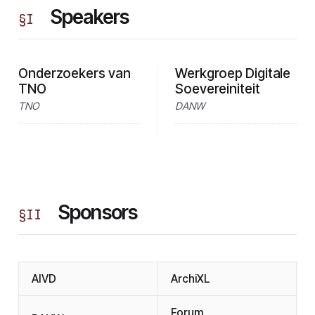
Speakers
§
I
Onderzoekers van
Werkgroep Digitale
TNO
Soevereiniteit
TNO
DANW
Sponsors
§
II
AIVD
ArchiXL
Forum