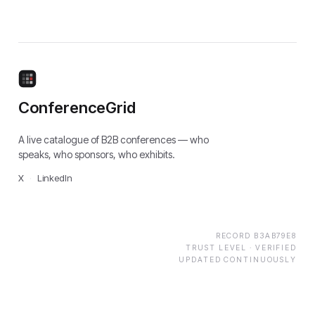
ConferenceGrid
A live catalogue of B2B conferences — who
speaks, who sponsors, who exhibits.
X
·
LinkedIn
RECORD
B3AB79E8
TRUST LEVEL ·
VERIFIED
UPDATED CONTINUOUSLY