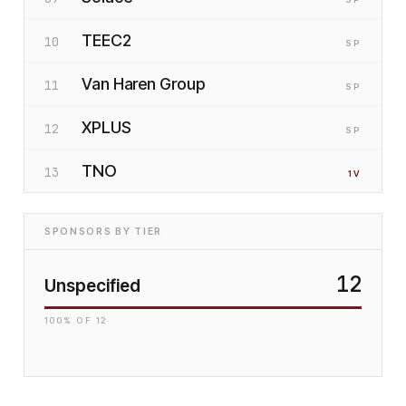
TEEC2
10
SP
Van Haren Group
11
SP
XPLUS
12
SP
TNO
13
1
V
SPONSORS BY TIER
12
Unspecified
100
% OF
12